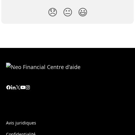
😞
😐
😃
Avis juridiques
Confidentialité