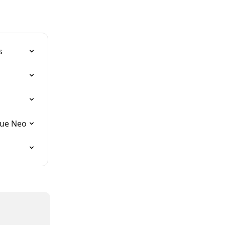
s
que Neo