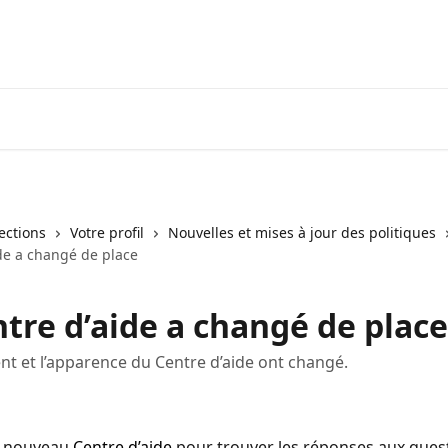
Visiter neofinancial.com
Communaut
lections
Votre profil
Nouvelles et mises à jour des politiques
ide a changé de place
tre d’aide a changé de place
t et l’apparence du Centre d’aide ont changé.
e nouveau 
Centre d’aide
 pour trouver les réponses aux quest