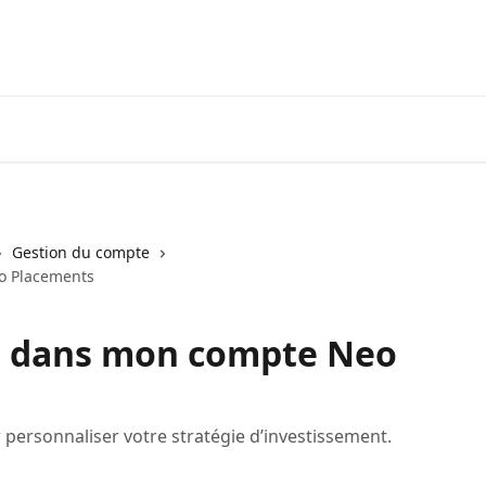
Visiter neofinancial.com
Communaut
Gestion du compte
eo Placements
fs dans mon compte Neo
r personnaliser votre stratégie d’investissement.