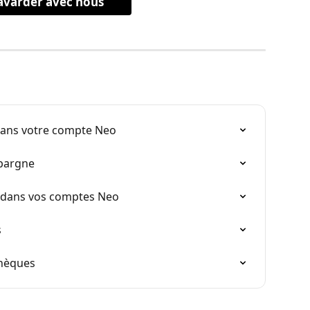
avarder avec nous
dans votre compte Neo
pargne
t dans vos comptes Neo
s
hèques