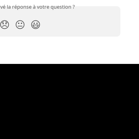
vé la réponse à votre question ?
😞
😐
😃