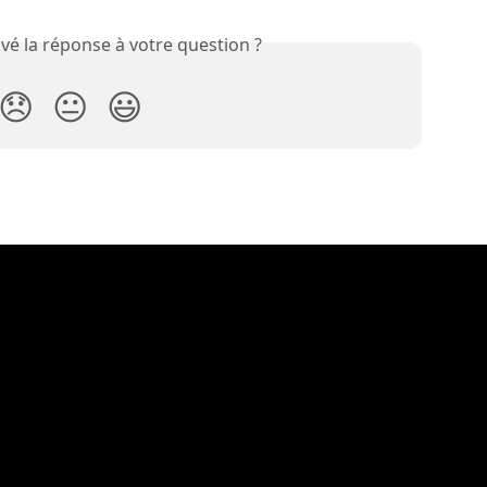
vé la réponse à votre question ?
😞
😐
😃