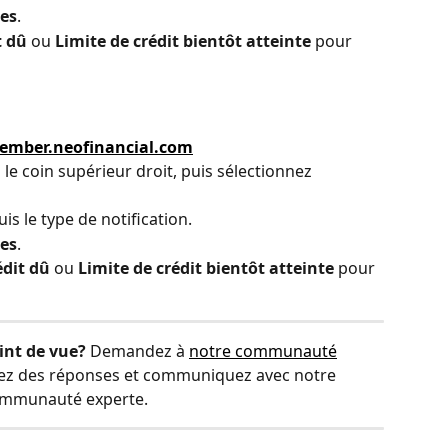
tes
.
t dû
 ou 
Limite de crédit bientôt atteinte
 pour 
ember.neofinancial.com
 le coin supérieur droit, puis sélectionnez 
puis le type de notification.
tes
.
dit dû
 ou 
Limite de crédit bientôt atteinte
 pour 
int de vue?
 Demandez à 
notre communauté
vez des réponses et communiquez avec notre 
mmunauté experte.