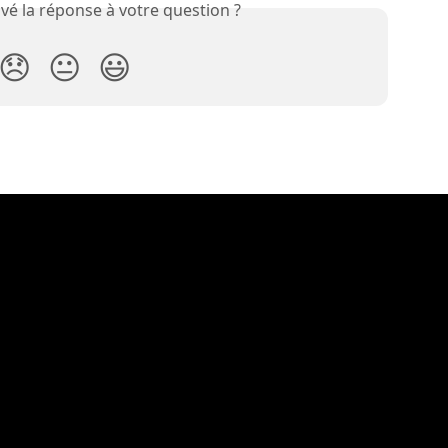
vé la réponse à votre question ?
😞
😐
😃