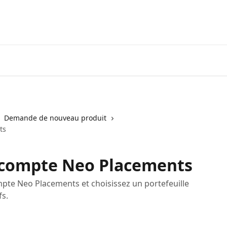
Visiter neofinancial.com
Communaut
Demande de nouveau produit
ts
 compte Neo Placements
te Neo Placements et choisissez un portefeuille
fs.