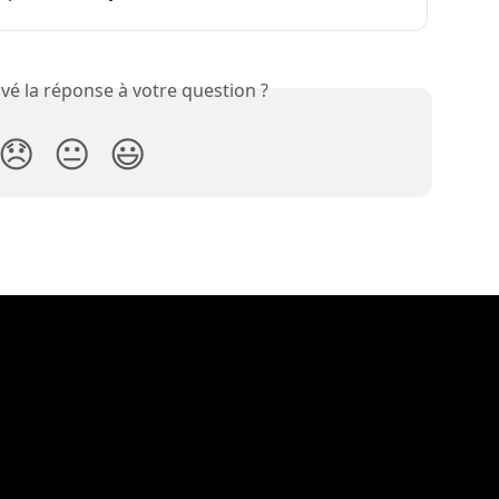
vé la réponse à votre question ?
😞
😐
😃